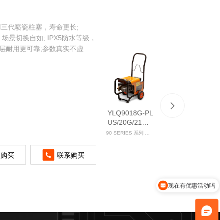
用三代喷瓷柱塞，寿命更长;
景切换自如; IPX5防水等级，
层耐用更可靠;参数真实不虚
YLQ9018G-PL
US/20G/21G/3
0G/31G/51G
90 SERIES 系列 高压清洗机
即购买
联系购买
现在有优惠活动吗
可以介绍下你们的产品么