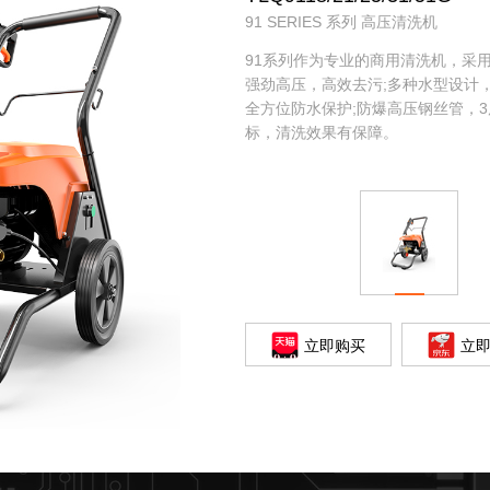
91 SERIES 系列 高压清洗机
91系列作为专业的商用清洗机，采
强劲高压，高效去污;多种水型设计，场
全方位防水保护;防爆高压钢丝管，3
标，清洗效果有保障。
立即购买
立