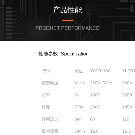
产品性能
PRODUCT PERFORMANCE
性能参数
Specification
型号
单位
YLQ9118G
YLQ9
额定电压
V~Hz
220V~50Hz
220V~
功率
W
1800
2200
转速
RPM
2800
1450
许用压力
bar
85
110
最大流量
L/min
12.8
12.5