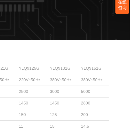
121G
YLQ9125G
YLQ9131G
YLQ9151G
50Hz
220V~50Hz
380V~50Hz
380V~50Hz
2500
3000
5000
1450
1450
2800
150
125
200
11
15
14.5