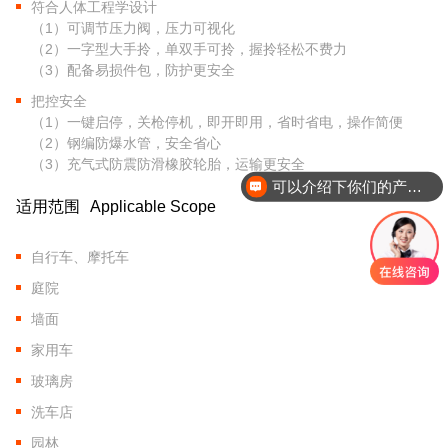
符合人体工程学设计
（1）可调节压力阀，压力可视化
（2）一字型大手拎，单双手可拎，握拎轻松不费力
（3）配备易损件包，防护更安全
把控安全
（1）一键启停，关枪停机，即开即用，省时省电，操作简便
（2）钢编防爆水管，安全省心
（3）充气式防震防滑橡胶轮胎，运输更安全
可以介绍下你们的产品么？
适用范围
Applicable Scope
自行车、摩托车
庭院
墙面
家用车
玻璃房
洗车店
园林