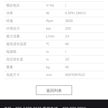
额定电压
V~Hz
/
功率
W
6.5PH 196CC
转速
Rpm
3600
许用压力
bar
200
最大流量
L/min
13
最高进水温度
℃
40
电源线
m
/
高压管长度
m
10
重量
kg
45
包装尺寸
mm
650*595*610
返回列表