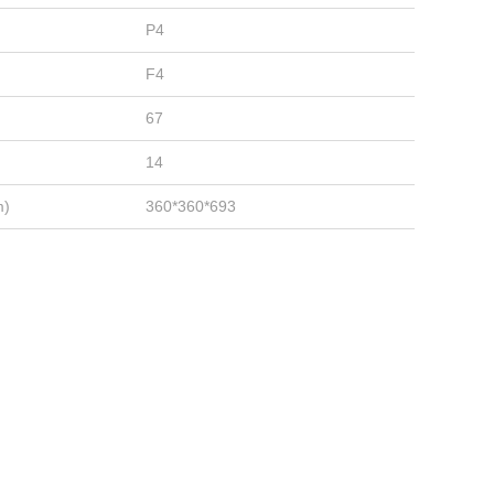
P4
F4
67
14
m)
360*360*693