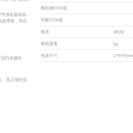
颗粒物CCM值
空气净化器有效，
甲醛CCM值
化效率快，而且
噪音
dB(A)
整机重量
kg
包装尺寸
L*W*H(m
下达到卓越的
右，真正做到安