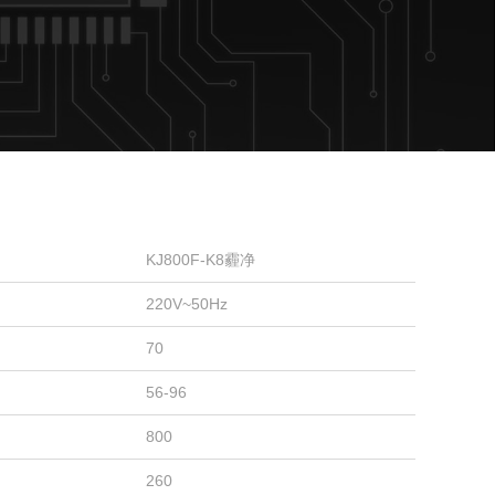
KJ800F-K8霾净
220V~50Hz
70
56-96
800
260