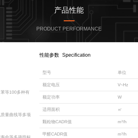
产品性能
PRODUCT PERFORMANCE
性能参数
Specification
型号
单位
额定电压
V~Hz
苯等100多种有
额定功率
W
适用面积
㎡
气质量曲线等多项
颗粒物CADR值
m³/h
甲醛CADR值
m³/h
用寿命等多项指标