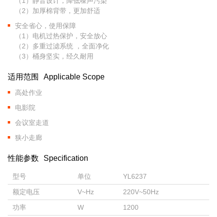
（1）静音设计，降低噪声污染
（2）加厚棉背带，更加舒适
安全省心，使用保障
（1）电机过热保护，安全放心
（2）多重过滤系统 ，全面净化
（3）桶身坚实，经久耐用
适用范围
Applicable Scope
高处作业
电影院
会议室走道
狭小走廊
性能参数
Specification
型号
单位
YL6237
额定电压
V~Hz
220V~50Hz
功率
W
1200