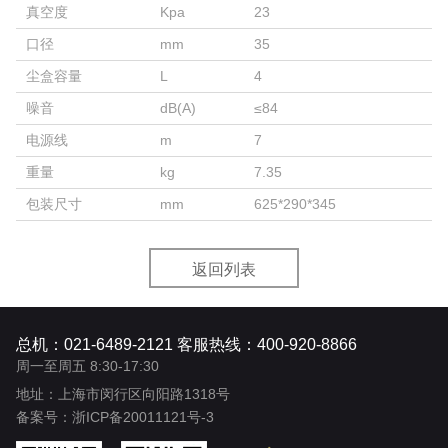
真空度
Kpa
23
口径
mm
35
尘盒容量
L
4
噪音
dB(A)
≤84
电源线
m
7
重量
kg
7.35
包装尺寸
mm
625*290*345
返回列表
总机：021-6489-2121 客服热线：400-920-8866
周一至周五 8:30-17:30
地址：上海市闵行区向阳路1318号
备案号：
浙ICP备20011121号-3