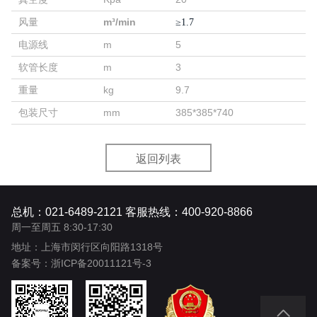
风量
m³/min
≥
1.7
电源线
m
5
软管长度
m
3
重量
kg
9.7
包装尺寸
mm
385*385*740
返回列表
总机：021-6489-2121 客服热线：400-920-8866
周一至周五 8:30-17:30
地址：上海市闵行区向阳路1318号
备案号：
浙ICP备20011121号-3