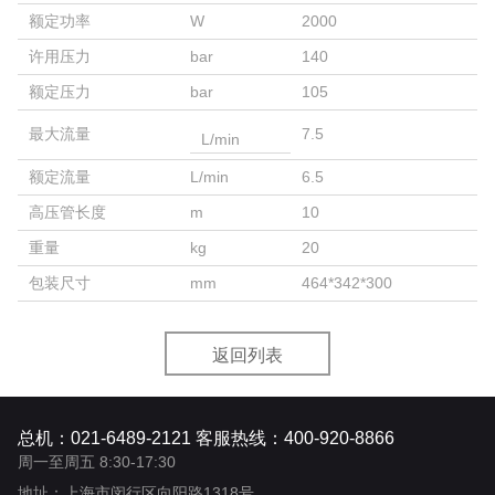
额定功率
W
2000
许用压力
bar
140
额定压力
bar
105
最大流量
7.5
L/min
额定流量
L/min
6.5
高压管长度
m
10
重量
kg
20
包装尺寸
mm
464*342*300
返回列表
总机：021-6489-2121 客服热线：400-920-8866
周一至周五 8:30-17:30
地址：上海市闵行区向阳路1318号